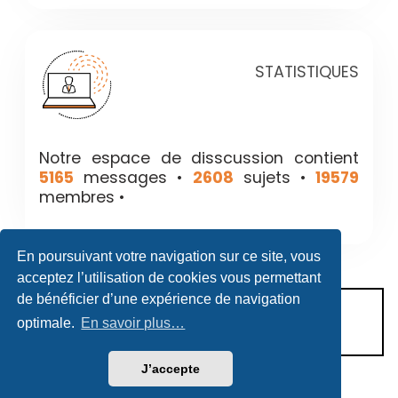
STATISTIQUES
Notre espace de disscussion contient
5165
messages •
2608
sujets •
19579
membres •
En poursuivant votre navigation sur ce site, vous
acceptez l’utilisation de cookies vous permettant
de bénéficier d’une expérience de navigation
CONDITIONS D’UTILISATION
optimale.
En savoir plus…
POLITIQUE DE VIE PRIVÉE
J’accepte
Héritage & Succession