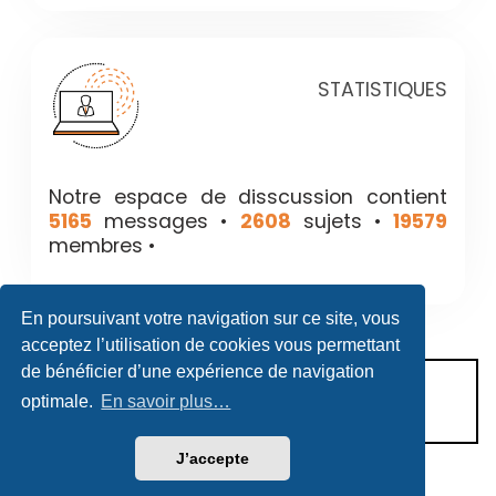
STATISTIQUES
Notre espace de disscussion contient
5165
messages •
2608
sujets •
19579
membres •
En poursuivant votre navigation sur ce site, vous
acceptez l’utilisation de cookies vous permettant
de bénéficier d’une expérience de navigation
CONDITIONS D’UTILISATION
optimale.
En savoir plus…
POLITIQUE DE VIE PRIVÉE
J’accepte
Héritage & Succession