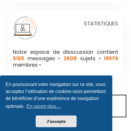
STATISTIQUES
Notre espace de disscussion contient
5165
messages •
2608
sujets •
19579
membres •
En poursuivant votre navigation sur ce site, vous
acceptez l’utilisation de cookies vous permettant
de bénéficier d’une expérience de navigation
CONDITIONS D’UTILISATION
optimale.
En savoir plus…
POLITIQUE DE VIE PRIVÉE
J’accepte
Héritage & Succession