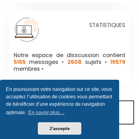
STATISTIQUES
Notre espace de disscussion contient
5165
messages •
2608
sujets •
19579
membres •
En poursuivant votre navigation sur ce site, vous
acceptez l’utilisation de cookies vous permettant
de bénéficier d’une expérience de navigation
CONDITIONS D’UTILISATION
optimale.
En savoir plus…
POLITIQUE DE VIE PRIVÉE
J’accepte
Héritage & Succession