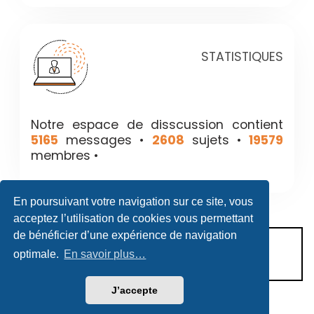
STATISTIQUES
Notre espace de disscussion contient
5165
messages •
2608
sujets •
19579
membres •
En poursuivant votre navigation sur ce site, vous
acceptez l’utilisation de cookies vous permettant
de bénéficier d’une expérience de navigation
CONDITIONS D’UTILISATION
optimale.
En savoir plus…
POLITIQUE DE VIE PRIVÉE
J’accepte
Héritage & Succession