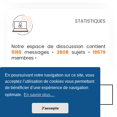
STATISTIQUES
Notre espace de disscussion contient
5165
messages •
2608
sujets •
19579
membres •
En poursuivant votre navigation sur ce site, vous
acceptez l’utilisation de cookies vous permettant
de bénéficier d’une expérience de navigation
CONDITIONS D’UTILISATION
optimale.
En savoir plus…
POLITIQUE DE VIE PRIVÉE
J’accepte
Héritage & Succession