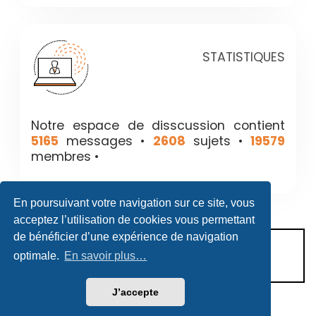
STATISTIQUES
Notre espace de disscussion contient
5165
messages •
2608
sujets •
19579
membres •
En poursuivant votre navigation sur ce site, vous
acceptez l’utilisation de cookies vous permettant
de bénéficier d’une expérience de navigation
CONDITIONS D’UTILISATION
optimale.
En savoir plus…
POLITIQUE DE VIE PRIVÉE
J’accepte
Héritage & Succession