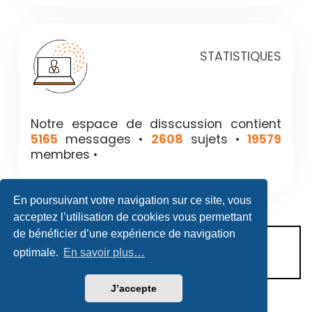
STATISTIQUES
Notre espace de disscussion contient
5165
messages •
2608
sujets •
19579
membres •
En poursuivant votre navigation sur ce site, vous
acceptez l’utilisation de cookies vous permettant
de bénéficier d’une expérience de navigation
CONDITIONS D’UTILISATION
optimale.
En savoir plus…
POLITIQUE DE VIE PRIVÉE
J’accepte
Héritage & Succession