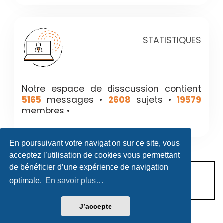
STATISTIQUES
Notre espace de disscussion contient
5165
messages •
2608
sujets •
19579
membres •
En poursuivant votre navigation sur ce site, vous
acceptez l’utilisation de cookies vous permettant
de bénéficier d’une expérience de navigation
CONDITIONS D’UTILISATION
optimale.
En savoir plus…
POLITIQUE DE VIE PRIVÉE
J’accepte
Héritage & Succession