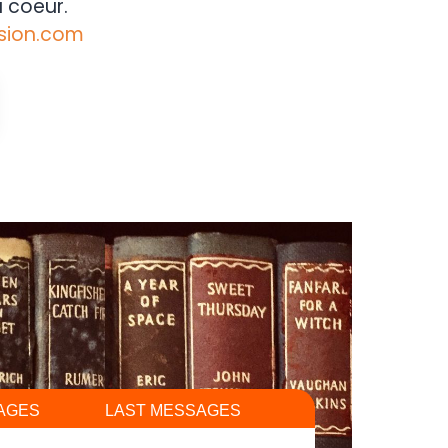
 coeur.
sion.com
AGES
LAST MESSAGES