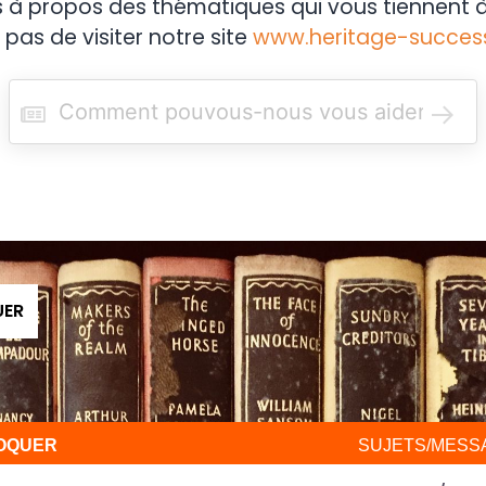
s à propos des thématiques qui vous tiennent à
 pas de visiter notre site
www.heritage-succes
R
e
c
h
e
r
c
h
e
r
UER
VOQUER
SUJETS/MESS