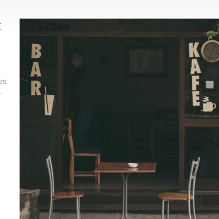
t
es
.