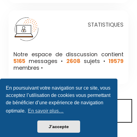
STATISTIQUES
Notre espace de disscussion contient
5165
messages •
2608
sujets •
19579
membres •
En poursuivant votre navigation sur ce site, vous
acceptez l’utilisation de cookies vous permettant
de bénéficier d’une expérience de navigation
CONDITIONS D’UTILISATION
optimale.
En savoir plus…
POLITIQUE DE VIE PRIVÉE
J’accepte
Héritage & Succession