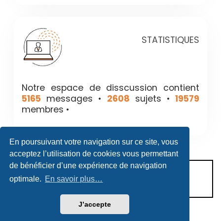
STATISTIQUES
Notre espace de disscussion contient
5165
messages •
2608
sujets •
19579
membres •
En poursuivant votre navigation sur ce site, vous
acceptez l’utilisation de cookies vous permettant
de bénéficier d’une expérience de navigation
CONDITIONS D’UTILISATION
optimale.
En savoir plus…
POLITIQUE DE VIE PRIVÉE
J’accepte
Héritage & Succession