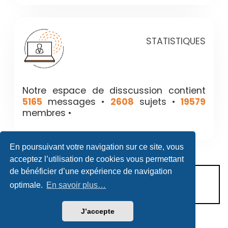
STATISTIQUES
Notre espace de disscussion contient
5165
messages •
2608
sujets •
19579
membres •
En poursuivant votre navigation sur ce site, vous
acceptez l’utilisation de cookies vous permettant
de bénéficier d’une expérience de navigation
CONDITIONS D’UTILISATION
optimale.
En savoir plus…
POLITIQUE DE VIE PRIVÉE
J’accepte
Héritage & Succession