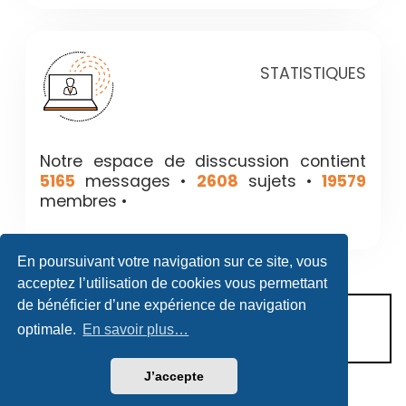
STATISTIQUES
Notre espace de disscussion contient
5165
messages •
2608
sujets •
19579
membres •
En poursuivant votre navigation sur ce site, vous
acceptez l’utilisation de cookies vous permettant
de bénéficier d’une expérience de navigation
CONDITIONS D’UTILISATION
optimale.
En savoir plus…
POLITIQUE DE VIE PRIVÉE
J’accepte
Héritage & Succession