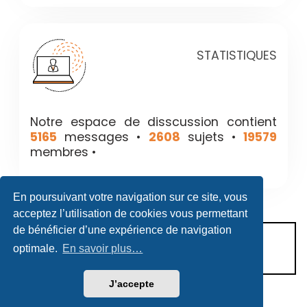
STATISTIQUES
Notre espace de disscussion contient
5165
messages •
2608
sujets •
19579
membres •
En poursuivant votre navigation sur ce site, vous
acceptez l’utilisation de cookies vous permettant
de bénéficier d’une expérience de navigation
CONDITIONS D’UTILISATION
optimale.
En savoir plus…
POLITIQUE DE VIE PRIVÉE
J’accepte
Héritage & Succession