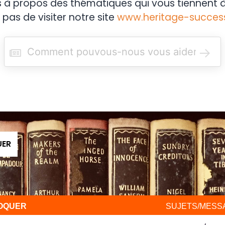
s à propos des thématiques qui vous tiennent à
 pas de visiter notre site
www.heritage-succes
R
e
c
h
e
r
c
h
e
r
UER
VOQUER
SUJETS/MESS