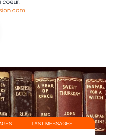
 coeur.
sion.com
AGES
LAST MESSAGES