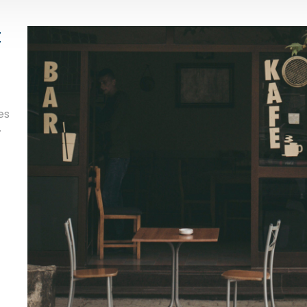
t
es
.