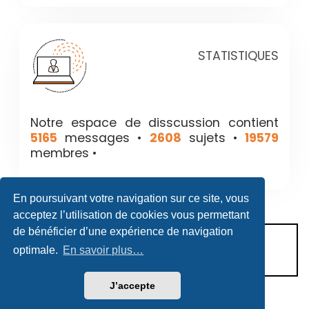
STATISTIQUES
Notre espace de disscussion contient
5165
messages •
2608
sujets •
19579
membres •
En poursuivant votre navigation sur ce site, vous
acceptez l’utilisation de cookies vous permettant
de bénéficier d’une expérience de navigation
CONDITIONS D’UTILISATION
optimale.
En savoir plus…
POLITIQUE DE VIE PRIVÉE
J’accepte
Héritage & Succession