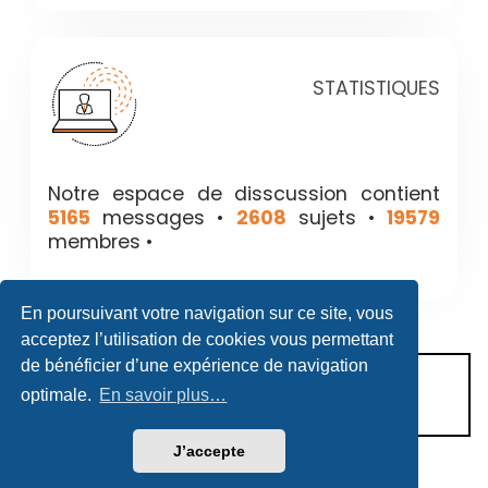
STATISTIQUES
Notre espace de disscussion contient
5165
messages •
2608
sujets •
19579
membres •
En poursuivant votre navigation sur ce site, vous
acceptez l’utilisation de cookies vous permettant
de bénéficier d’une expérience de navigation
CONDITIONS D’UTILISATION
optimale.
En savoir plus…
POLITIQUE DE VIE PRIVÉE
J’accepte
Héritage & Succession