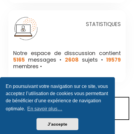
STATISTIQUES
Notre espace de disscussion contient
5165
messages •
2608
sujets •
19579
membres •
En poursuivant votre navigation sur ce site, vous
acceptez l’utilisation de cookies vous permettant
de bénéficier d’une expérience de navigation
CONDITIONS D’UTILISATION
optimale.
En savoir plus…
POLITIQUE DE VIE PRIVÉE
J’accepte
Héritage & Succession