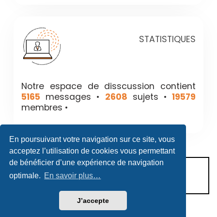
STATISTIQUES
Notre espace de disscussion contient
5165
messages •
2608
sujets •
19579
membres •
En poursuivant votre navigation sur ce site, vous
acceptez l’utilisation de cookies vous permettant
de bénéficier d’une expérience de navigation
CONDITIONS D’UTILISATION
optimale.
En savoir plus…
POLITIQUE DE VIE PRIVÉE
J’accepte
Héritage & Succession