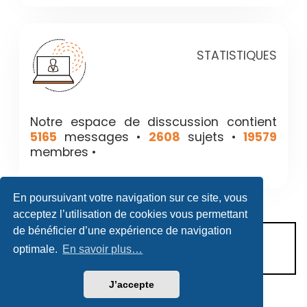
STATISTIQUES
Notre espace de disscussion contient
5165
messages •
2608
sujets •
19579
membres •
En poursuivant votre navigation sur ce site, vous
acceptez l’utilisation de cookies vous permettant
de bénéficier d’une expérience de navigation
CONDITIONS D’UTILISATION
optimale.
En savoir plus…
POLITIQUE DE VIE PRIVÉE
J’accepte
Héritage & Succession