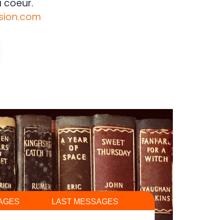
 coeur.
sion.com
AGES
LAST MESSAGES