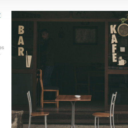
t
es
.