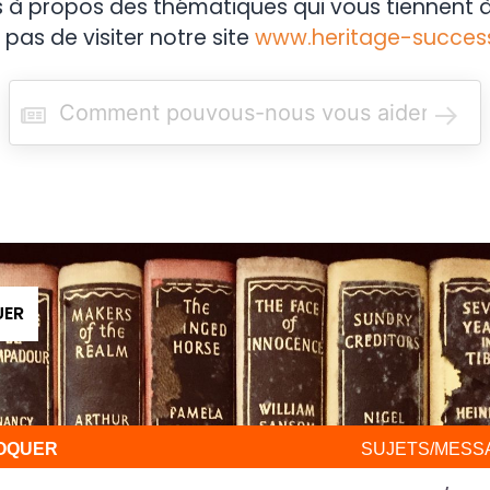
s à propos des thématiques qui vous tiennent à
 pas de visiter notre site
www.heritage-succes
R
e
c
h
e
r
c
h
e
r
UER
VOQUER
SUJETS/MESS