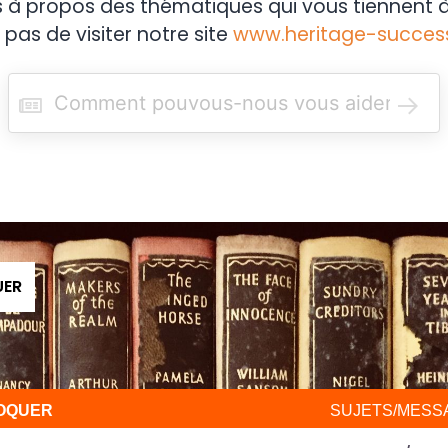
s à propos des thématiques qui vous tiennent à
 pas de visiter notre site
www.heritage-succes
R
e
c
h
e
r
c
h
e
r
UER
VOQUER
SUJETS/MESS