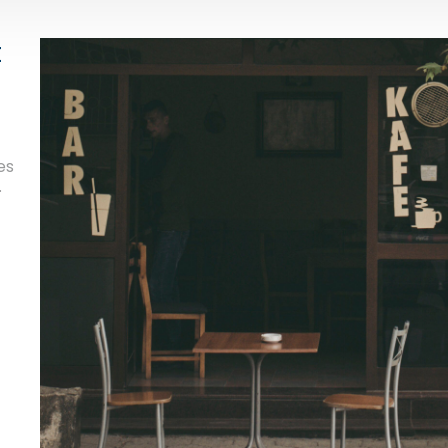
t
es
.