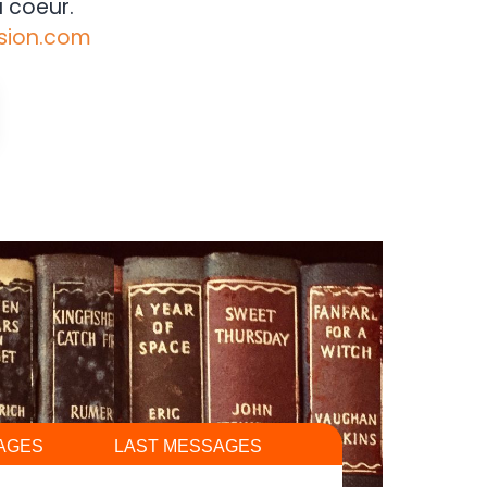
 coeur.
sion.com
AGES
LAST MESSAGES