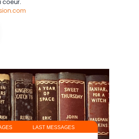
 coeur.
sion.com
AGES
LAST MESSAGES