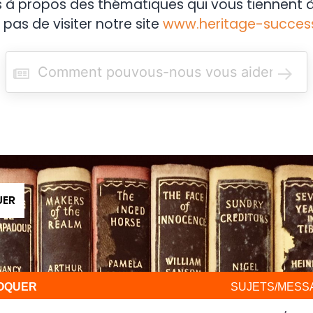
s à propos des thématiques qui vous tiennent à
 pas de visiter notre site
www.heritage-succes
R
e
c
h
e
r
c
h
e
r
UER
VOQUER
SUJETS/MESS