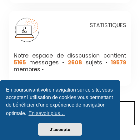
STATISTIQUES
Notre espace de disscussion contient
5165
messages •
2608
sujets •
19579
membres •
En poursuivant votre navigation sur ce site, vous
acceptez l’utilisation de cookies vous permettant
de bénéficier d’une expérience de navigation
CONDITIONS D’UTILISATION
optimale.
En savoir plus…
POLITIQUE DE VIE PRIVÉE
J’accepte
Héritage & Succession