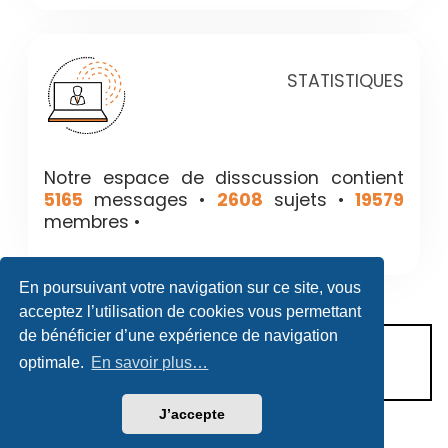
STATISTIQUES
Notre espace de disscussion contient
5165
messages •
2608
sujets •
19579
membres •
En poursuivant votre navigation sur ce site, vous
acceptez l’utilisation de cookies vous permettant
de bénéficier d’une expérience de navigation
CONDITIONS D’UTILISATION
optimale.
En savoir plus…
POLITIQUE DE VIE PRIVÉE
J’accepte
Héritage & Succession