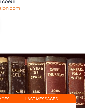
 coeur.
sion.com
AGES
LAST MESSAGES