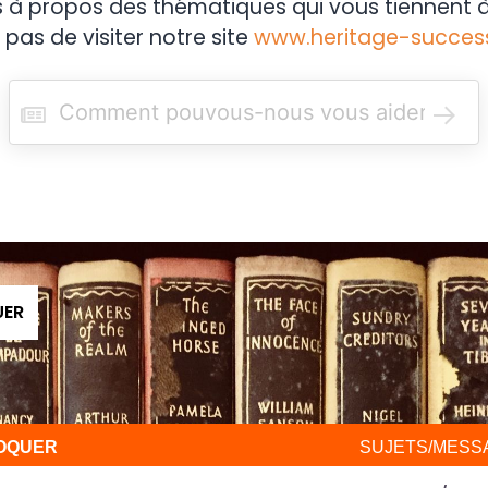
s à propos des thématiques qui vous tiennent à
 pas de visiter notre site
www.heritage-succes
R
e
c
h
e
r
c
h
e
r
UER
VOQUER
SUJETS/MESS