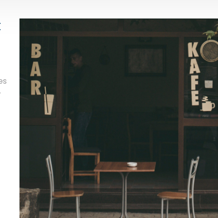
t
es
.