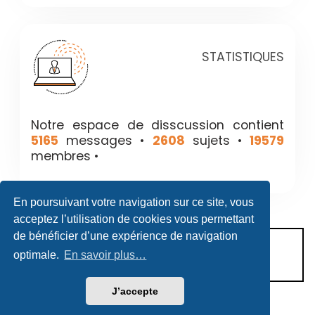
STATISTIQUES
Notre espace de disscussion contient
5165
messages •
2608
sujets •
19579
membres •
En poursuivant votre navigation sur ce site, vous
acceptez l’utilisation de cookies vous permettant
de bénéficier d’une expérience de navigation
CONDITIONS D’UTILISATION
optimale.
En savoir plus…
POLITIQUE DE VIE PRIVÉE
J’accepte
Héritage & Succession