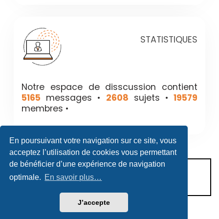
STATISTIQUES
Notre espace de disscussion contient
5165
messages •
2608
sujets •
19579
membres •
En poursuivant votre navigation sur ce site, vous
acceptez l’utilisation de cookies vous permettant
de bénéficier d’une expérience de navigation
CONDITIONS D’UTILISATION
optimale.
En savoir plus…
POLITIQUE DE VIE PRIVÉE
J’accepte
Héritage & Succession