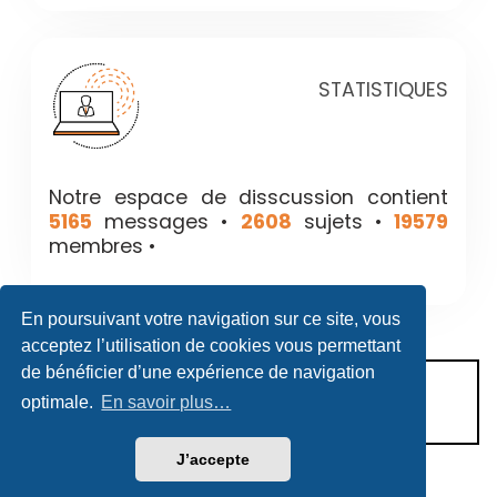
STATISTIQUES
Notre espace de disscussion contient
5165
messages •
2608
sujets •
19579
membres •
En poursuivant votre navigation sur ce site, vous
acceptez l’utilisation de cookies vous permettant
de bénéficier d’une expérience de navigation
CONDITIONS D’UTILISATION
optimale.
En savoir plus…
POLITIQUE DE VIE PRIVÉE
J’accepte
Héritage & Succession