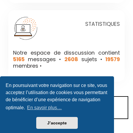
STATISTIQUES
Notre espace de disscussion contient
5165
messages •
2608
sujets •
19579
membres •
En poursuivant votre navigation sur ce site, vous
acceptez l’utilisation de cookies vous permettant
de bénéficier d’une expérience de navigation
CONDITIONS D’UTILISATION
optimale.
En savoir plus…
POLITIQUE DE VIE PRIVÉE
J’accepte
Héritage & Succession