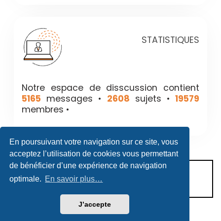
STATISTIQUES
Notre espace de disscussion contient
5165
messages •
2608
sujets •
19579
membres •
En poursuivant votre navigation sur ce site, vous
acceptez l’utilisation de cookies vous permettant
de bénéficier d’une expérience de navigation
CONDITIONS D’UTILISATION
optimale.
En savoir plus…
POLITIQUE DE VIE PRIVÉE
J’accepte
Héritage & Succession