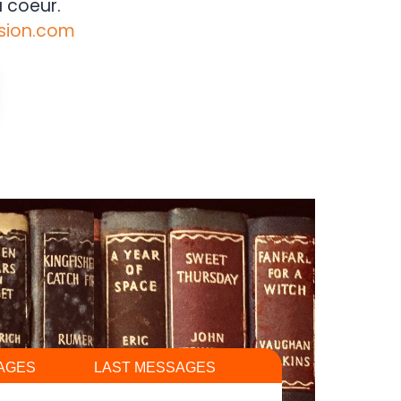
 coeur.
sion.com
AGES
LAST MESSAGES