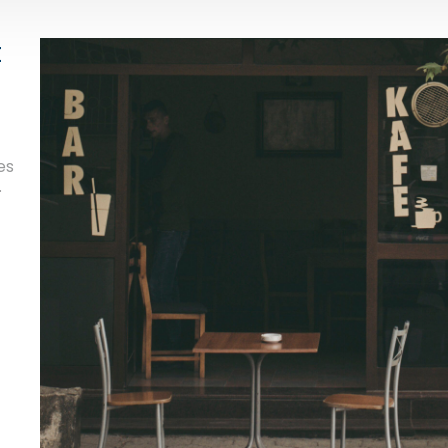
t
es
.