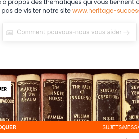
s à propos des thématiques qui vous tiennent à
 pas de visiter notre site
www.heritage-succes
R
e
c
h
e
r
c
h
e
r
UER
VOQUER
SUJETS/MESS