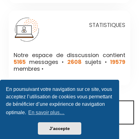
STATISTIQUES
Notre espace de disscussion contient
5165
messages •
2608
sujets •
19579
membres •
En poursuivant votre navigation sur ce site, vous
acceptez l’utilisation de cookies vous permettant
de bénéficier d’une expérience de navigation
CONDITIONS D’UTILISATION
optimale.
En savoir plus…
POLITIQUE DE VIE PRIVÉE
J’accepte
Héritage & Succession