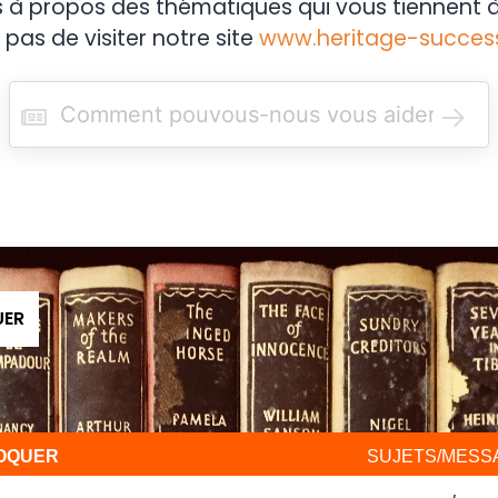
s à propos des thématiques qui vous tiennent à
 pas de visiter notre site
www.heritage-succes
R
e
c
h
e
r
c
h
e
r
UER
VOQUER
SUJETS/MESS