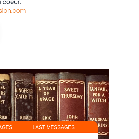
 coeur.
sion.com
AGES
LAST MESSAGES