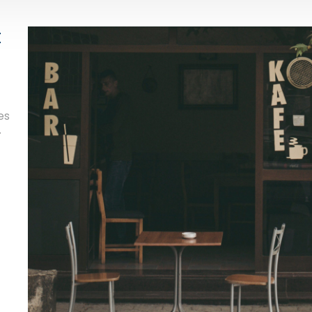
t
es
.