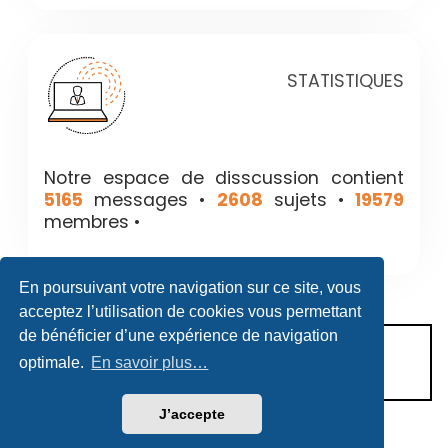
STATISTIQUES
Notre espace de disscussion contient
5165
messages •
2608
sujets •
19579
membres •
En poursuivant votre navigation sur ce site, vous
acceptez l’utilisation de cookies vous permettant
de bénéficier d’une expérience de navigation
CONDITIONS D’UTILISATION
optimale.
En savoir plus…
POLITIQUE DE VIE PRIVÉE
J’accepte
Héritage & Succession