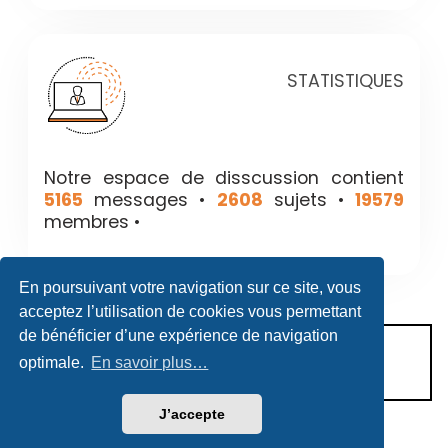
STATISTIQUES
Notre espace de disscussion contient
5165
messages •
2608
sujets •
19579
membres •
En poursuivant votre navigation sur ce site, vous
acceptez l’utilisation de cookies vous permettant
de bénéficier d’une expérience de navigation
CONDITIONS D’UTILISATION
optimale.
En savoir plus…
POLITIQUE DE VIE PRIVÉE
J’accepte
Héritage & Succession