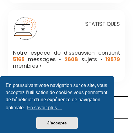
STATISTIQUES
Notre espace de disscussion contient
5165
messages •
2608
sujets •
19579
membres •
En poursuivant votre navigation sur ce site, vous
acceptez l’utilisation de cookies vous permettant
de bénéficier d’une expérience de navigation
CONDITIONS D’UTILISATION
optimale.
En savoir plus…
POLITIQUE DE VIE PRIVÉE
J’accepte
Héritage & Succession