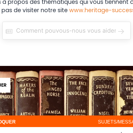
s à propos des thématiques qui vous tiennent à
 pas de visiter notre site
www.heritage-succes
R
e
c
h
e
r
c
h
e
r
UER
VOQUER
SUJETS/MESS