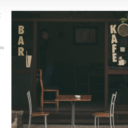
t
es
.