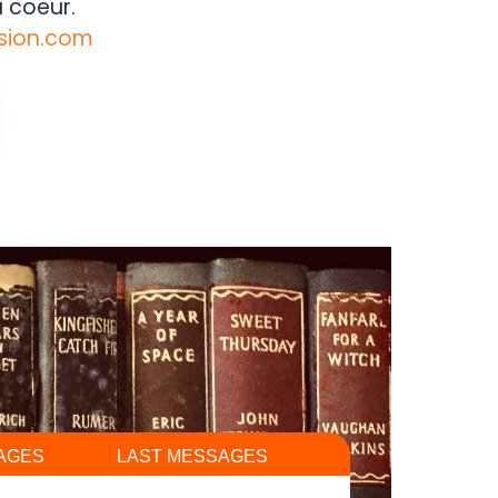
 coeur.
sion.com
AGES
LAST MESSAGES