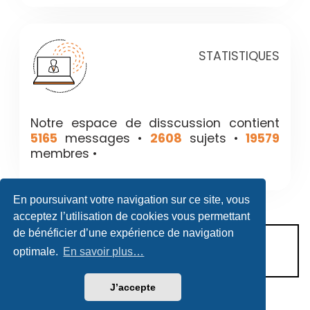
STATISTIQUES
Notre espace de disscussion contient
5165
messages •
2608
sujets •
19579
membres •
En poursuivant votre navigation sur ce site, vous
acceptez l’utilisation de cookies vous permettant
de bénéficier d’une expérience de navigation
CONDITIONS D’UTILISATION
optimale.
En savoir plus…
POLITIQUE DE VIE PRIVÉE
J’accepte
Héritage & Succession