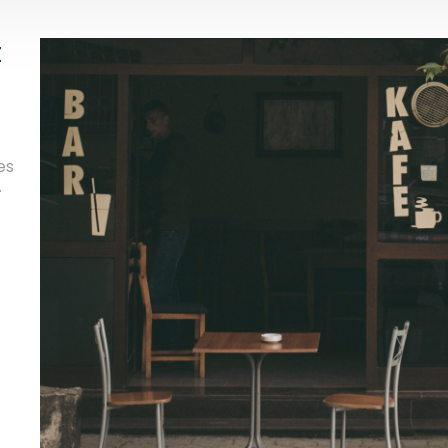
t
es
.