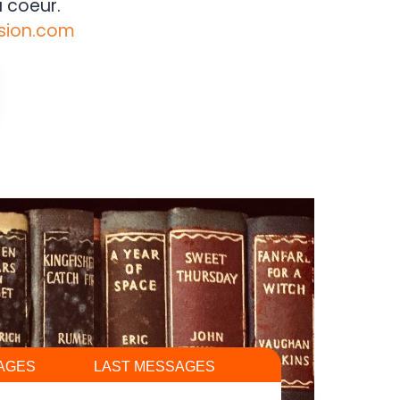
 coeur.
sion.com
AGES
LAST MESSAGES