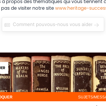
s à propos des thématiques qui vous tiennent à
 pas de visiter notre site
www.heritage-succes
R
e
c
h
e
r
c
h
e
r
UER
VOQUER
SUJETS/MESS