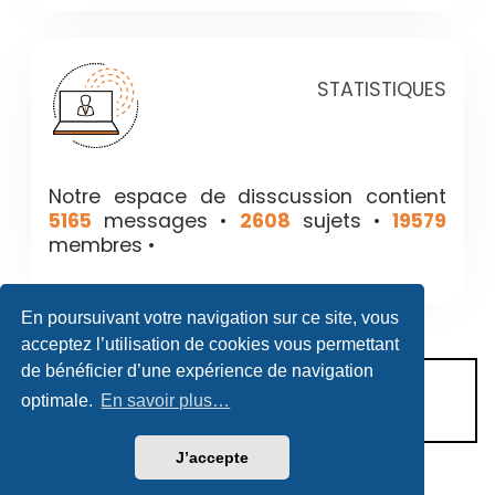
STATISTIQUES
Notre espace de disscussion contient
5165
messages •
2608
sujets •
19579
membres •
En poursuivant votre navigation sur ce site, vous
acceptez l’utilisation de cookies vous permettant
de bénéficier d’une expérience de navigation
CONDITIONS D’UTILISATION
optimale.
En savoir plus…
POLITIQUE DE VIE PRIVÉE
J’accepte
Héritage & Succession