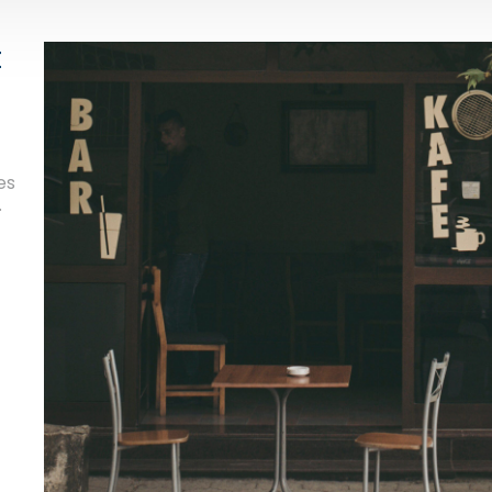
t
es
.