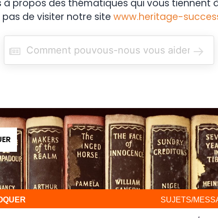
s à propos des thématiques qui vous tiennent à
 pas de visiter notre site
www.heritage-succes
R
e
c
h
e
r
c
h
e
r
UER
VOQUER
SUJETS/MESS