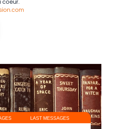
 coeur.
sion.com
AGES
LAST MESSAGES