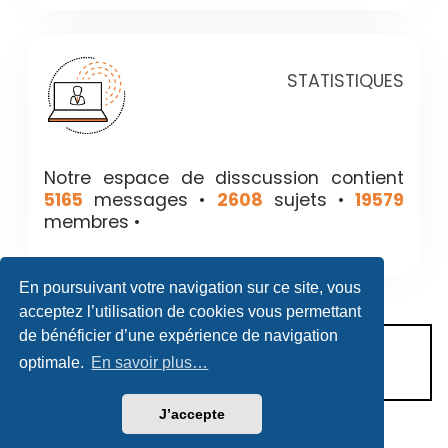
STATISTIQUES
Notre espace de disscussion contient
5165
messages •
2608
sujets •
19579
membres •
En poursuivant votre navigation sur ce site, vous
acceptez l’utilisation de cookies vous permettant
de bénéficier d’une expérience de navigation
CONDITIONS D’UTILISATION
optimale.
En savoir plus…
POLITIQUE DE VIE PRIVÉE
J’accepte
Héritage & Succession