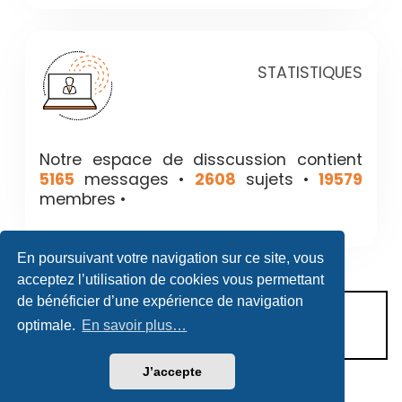
STATISTIQUES
Notre espace de disscussion contient
5165
messages •
2608
sujets •
19579
membres •
En poursuivant votre navigation sur ce site, vous
acceptez l’utilisation de cookies vous permettant
de bénéficier d’une expérience de navigation
CONDITIONS D’UTILISATION
optimale.
En savoir plus…
POLITIQUE DE VIE PRIVÉE
J’accepte
Héritage & Succession