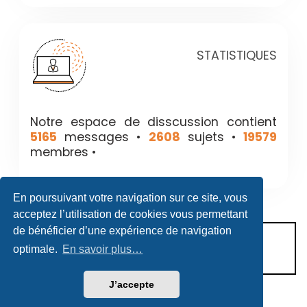
STATISTIQUES
Notre espace de disscussion contient
5165
messages •
2608
sujets •
19579
membres •
En poursuivant votre navigation sur ce site, vous
acceptez l’utilisation de cookies vous permettant
de bénéficier d’une expérience de navigation
CONDITIONS D’UTILISATION
optimale.
En savoir plus…
POLITIQUE DE VIE PRIVÉE
J’accepte
Héritage & Succession