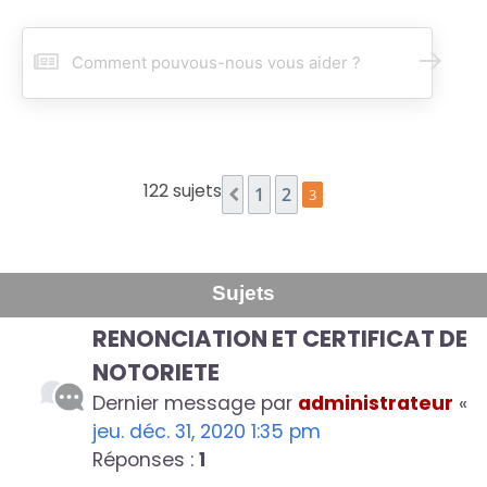
R
e
c
h
e
r
c
122 sujets
1
2
3
Précédent
h
e
r
Sujets
RENONCIATION ET CERTIFICAT DE
NOTORIETE
Dernier message par
administrateur
«
jeu. déc. 31, 2020 1:35 pm
Réponses :
1