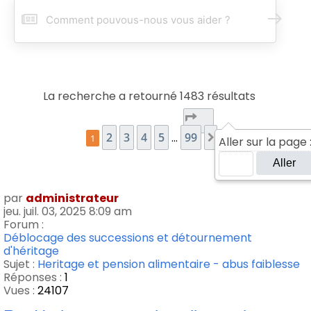
R
e
c
h
e
r
La recherche a retourné 1483 résultats
c
h
Page
1
sur
99
e
…
2
3
4
5
99
1
Aller sur la page 
r
Suivant
par
administrateur
jeu. juil. 03, 2025 8:09 am
Forum :
Déblocage des successions et détournement
d'héritage
Sujet :
Heritage et pension alimentaire - abus faiblesse
Réponses :
1
Vues :
24107