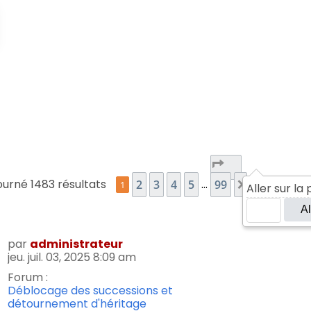
Page
1
sur
99
urné 1483 résultats
…
2
3
4
5
99
1
Aller sur la 
Suivant
par
administrateur
jeu. juil. 03, 2025 8:09 am
Forum :
Déblocage des successions et
détournement d'héritage