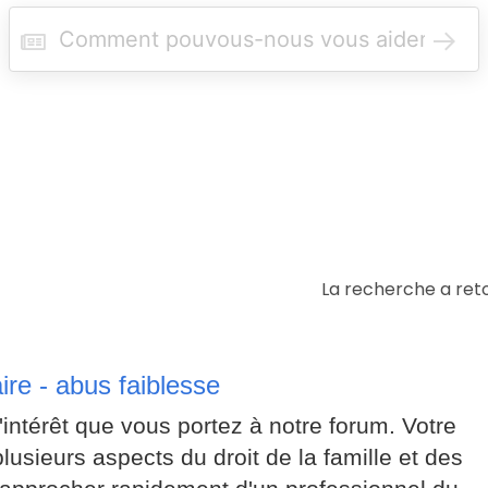
R
e
c
h
e
r
c
h
e
r
La recherche a reto
ire - abus faiblesse
intérêt que vous portez à notre forum. Votre
lusieurs aspects du droit de la famille et des