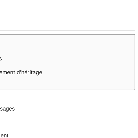
ssages
ment